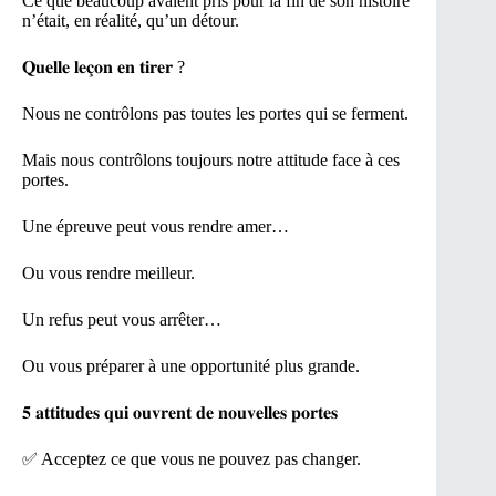
Ce que beaucoup avaient pris pour la fin de son histoire
n’était, en réalité, qu’un détour.
𝐐𝐮𝐞𝐥𝐥𝐞 𝐥𝐞𝐜̧𝐨𝐧 𝐞𝐧 𝐭𝐢𝐫𝐞𝐫 ?
Nous ne contrôlons pas toutes les portes qui se ferment.
Mais nous contrôlons toujours notre attitude face à ces
portes.
Une épreuve peut vous rendre amer…
Ou vous rendre meilleur.
Un refus peut vous arrêter…
Ou vous préparer à une opportunité plus grande.
𝟓 𝐚𝐭𝐭𝐢𝐭𝐮𝐝𝐞𝐬 𝐪𝐮𝐢 𝐨𝐮𝐯𝐫𝐞𝐧𝐭 𝐝𝐞 𝐧𝐨𝐮𝐯𝐞𝐥𝐥𝐞𝐬 𝐩𝐨𝐫𝐭𝐞𝐬
✅ Acceptez ce que vous ne pouvez pas changer.