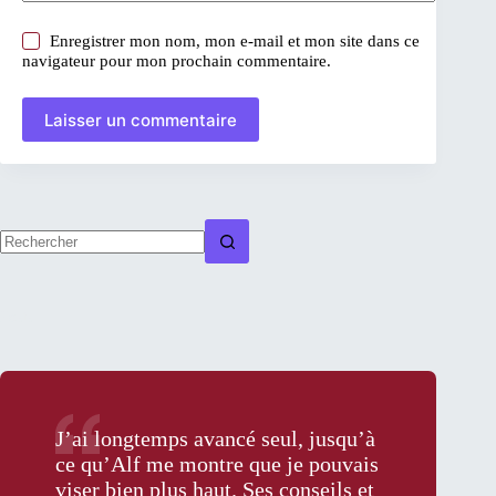
Enregistrer mon nom, mon e-mail et mon site dans ce
navigateur pour mon prochain commentaire.
Laisser un commentaire
Aucun
résultat
Posts
J’ai longtemps avancé seul, jusqu’à
ce qu’Alf me montre que je pouvais
viser bien plus haut. Ses conseils et