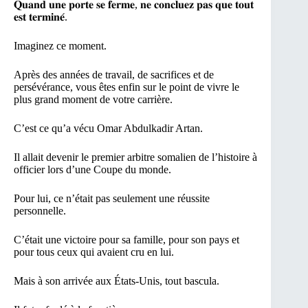
𝐐𝐮𝐚𝐧𝐝 𝐮𝐧𝐞 𝐩𝐨𝐫𝐭𝐞 𝐬𝐞 𝐟𝐞𝐫𝐦𝐞, 𝐧𝐞 𝐜𝐨𝐧𝐜𝐥𝐮𝐞𝐳 𝐩𝐚𝐬 𝐪𝐮𝐞 𝐭𝐨𝐮𝐭
𝐞𝐬𝐭 𝐭𝐞𝐫𝐦𝐢𝐧𝐞́.
Imaginez ce moment.
Après des années de travail, de sacrifices et de
persévérance, vous êtes enfin sur le point de vivre le
plus grand moment de votre carrière.
C’est ce qu’a vécu Omar Abdulkadir Artan.
Il allait devenir le premier arbitre somalien de l’histoire à
officier lors d’une Coupe du monde.
Pour lui, ce n’était pas seulement une réussite
personnelle.
C’était une victoire pour sa famille, pour son pays et
pour tous ceux qui avaient cru en lui.
Mais à son arrivée aux États-Unis, tout bascula.