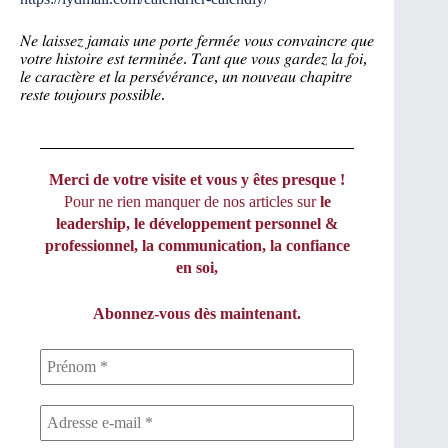
𝑁𝑒 𝑙𝑎𝑖𝑠𝑠𝑒𝑧 𝑗𝑎𝑚𝑎𝑖𝑠 𝑢𝑛𝑒 𝑝𝑜𝑟𝑡𝑒 𝑓𝑒𝑟𝑚𝑒́𝑒 𝑣𝑜𝑢𝑠 𝑐𝑜𝑛𝑣𝑎𝑖𝑛𝑐𝑟𝑒 𝑞𝑢𝑒
𝑣𝑜𝑡𝑟𝑒 ℎ𝑖𝑠𝑡𝑜𝑖𝑟𝑒 𝑒𝑠𝑡 𝑡𝑒𝑟𝑚𝑖𝑛𝑒́𝑒. 𝑇𝑎𝑛𝑡 𝑞𝑢𝑒 𝑣𝑜𝑢𝑠 𝑔𝑎𝑟𝑑𝑒𝑧 𝑙𝑎 𝑓𝑜𝑖,
𝑙𝑒 𝑐𝑎𝑟𝑎𝑐𝑡𝑒̀𝑟𝑒 𝑒𝑡 𝑙𝑎 𝑝𝑒𝑟𝑠𝑒́𝑣𝑒́𝑟𝑎𝑛𝑐𝑒, 𝑢𝑛 𝑛𝑜𝑢𝑣𝑒𝑎𝑢 𝑐ℎ𝑎𝑝𝑖𝑡𝑟𝑒
𝑟𝑒𝑠𝑡𝑒 𝑡𝑜𝑢𝑗𝑜𝑢𝑟𝑠 𝑝𝑜𝑠𝑠𝑖𝑏𝑙𝑒.
Merci de votre visite et vous y êtes presque !
Pour ne rien manquer de nos articles sur
le
leadership, le développement personnel &
professionnel, la communication, la confiance
en soi,
Abonnez-vous dès maintenant.