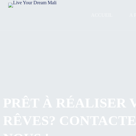
ACCUEIL
A 
Transformez vos rêves en réalité !
PRÊT À RÉALISER 
RÊVES? CONTACTE