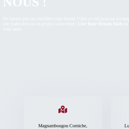
NOUS !
Ne laissez plus les barrières vous freiner ! Que ce soit pour un acco
une traduction ou un projet à concrétiser,
Live Your Dream Mali
est
vous aider.
Adresse Physique​
Magnambougou Corniche,
Lu