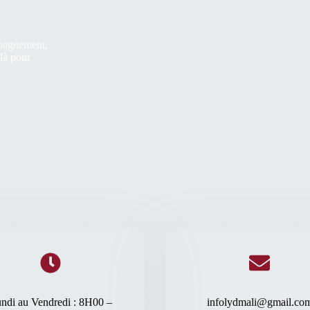
mpagnement,
 là pour
Horaires
Adresse Email
ndi au Vendredi : 8H00 –
infolydmali@gmail.co