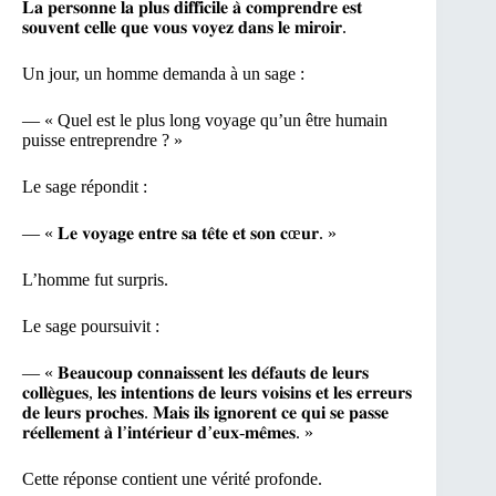
𝐋𝐚 𝐩𝐞𝐫𝐬𝐨𝐧𝐧𝐞 𝐥𝐚 𝐩𝐥𝐮𝐬 𝐝𝐢𝐟𝐟𝐢𝐜𝐢𝐥𝐞 𝐚̀ 𝐜𝐨𝐦𝐩𝐫𝐞𝐧𝐝𝐫𝐞 𝐞𝐬𝐭
𝐬𝐨𝐮𝐯𝐞𝐧𝐭 𝐜𝐞𝐥𝐥𝐞 𝐪𝐮𝐞 𝐯𝐨𝐮𝐬 𝐯𝐨𝐲𝐞𝐳 𝐝𝐚𝐧𝐬 𝐥𝐞 𝐦𝐢𝐫𝐨𝐢𝐫.
Un jour, un homme demanda à un sage :
— « Quel est le plus long voyage qu’un être humain
puisse entreprendre ? »
Le sage répondit :
— « 𝐋𝐞 𝐯𝐨𝐲𝐚𝐠𝐞 𝐞𝐧𝐭𝐫𝐞 𝐬𝐚 𝐭𝐞̂𝐭𝐞 𝐞𝐭 𝐬𝐨𝐧 𝐜œ𝐮𝐫. »
L’homme fut surpris.
Le sage poursuivit :
— « 𝐁𝐞𝐚𝐮𝐜𝐨𝐮𝐩 𝐜𝐨𝐧𝐧𝐚𝐢𝐬𝐬𝐞𝐧𝐭 𝐥𝐞𝐬 𝐝𝐞́𝐟𝐚𝐮𝐭𝐬 𝐝𝐞 𝐥𝐞𝐮𝐫𝐬
𝐜𝐨𝐥𝐥𝐞̀𝐠𝐮𝐞𝐬, 𝐥𝐞𝐬 𝐢𝐧𝐭𝐞𝐧𝐭𝐢𝐨𝐧𝐬 𝐝𝐞 𝐥𝐞𝐮𝐫𝐬 𝐯𝐨𝐢𝐬𝐢𝐧𝐬 𝐞𝐭 𝐥𝐞𝐬 𝐞𝐫𝐫𝐞𝐮𝐫𝐬
𝐝𝐞 𝐥𝐞𝐮𝐫𝐬 𝐩𝐫𝐨𝐜𝐡𝐞𝐬. 𝐌𝐚𝐢𝐬 𝐢𝐥𝐬 𝐢𝐠𝐧𝐨𝐫𝐞𝐧𝐭 𝐜𝐞 𝐪𝐮𝐢 𝐬𝐞 𝐩𝐚𝐬𝐬𝐞
𝐫𝐞́𝐞𝐥𝐥𝐞𝐦𝐞𝐧𝐭 𝐚̀ 𝐥’𝐢𝐧𝐭𝐞́𝐫𝐢𝐞𝐮𝐫 𝐝’𝐞𝐮𝐱-𝐦𝐞̂𝐦𝐞𝐬. »
Cette réponse contient une vérité profonde.