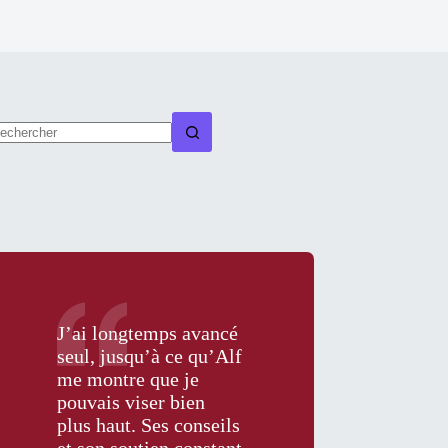
ucun
sultat
osts
J’ai longtemps avancé
seul, jusqu’à ce qu’Alf
me montre que je
pouvais viser bien
plus haut. Ses conseils