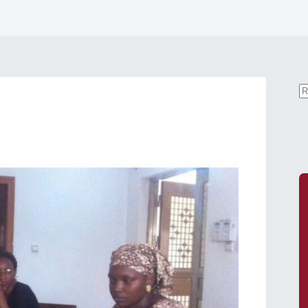
A
ré
P