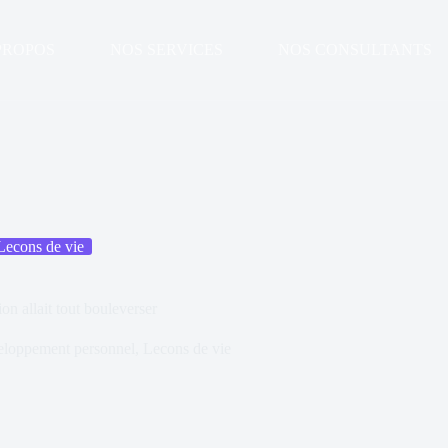
PROPOS
NOS SERVICES
NOS CONSULTANTS
Lecons de vie
on allait tout bouleverser
loppement personnel
,
Lecons de vie