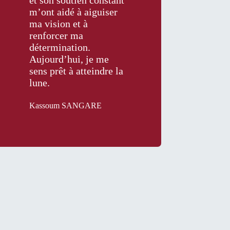
et son soutien constant
m’ont aidé à aiguiser
ma vision et à
renforcer ma
détermination.
Aujourd’hui, je me
sens prêt à atteindre la
lune.
Kassoum SANGARE